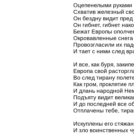
Оцепенелыми руками
Схватив железный сво
Он бездну видит пред
Он гибнет, гибнет нак
Бежат Европы ополче
Окровавленные снега
Провозгласили их пад
И тает с ними след вр
И все, как буря, закип
Европа свой расторгл
Во след тирану полет
Как гром, проклятие п
И длань народной Не
Подъяту видит велика
И до последней все о
Отплачены тебе, тира
Искуплены его стяжан
И зло воинственных ч