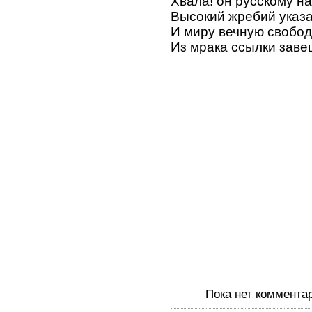
Хвала! он русскому н
Высокий жребий указ
И миру вечную свобод
Из мрака ссылки заве
Пока нет коммента