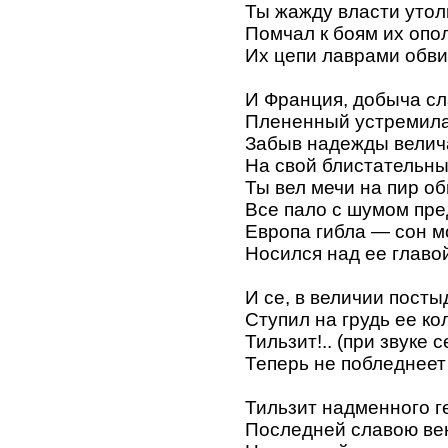
Ты жажду власти утол
Помчал к боям их опо
Их цепи лаврами обви
И Франция, добыча сл
Плененный устремила
Забыв надежды велич
На свой блистательны
Ты вел мечи на пир о
Все пало с шумом пре
Европа гибла — сон 
Носился над ее главо
И се, в величии пост
Ступил на грудь ее ко
Тильзит!.. (при звуке
Теперь не побледнеет
Тильзит надменного г
Последней славою ве