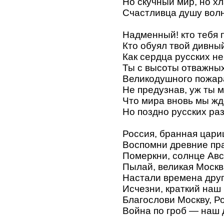
Но скучный мир, но хл
Счастливца душу вол
Надменный! кто тебя 
Кто обуял твой дивны
Как сердца русских не
Ты с высоты отважны
Великодушного пожар
Не предузнав, уж ты м
Что мира вновь мы жде
Но поздно русских раз
Россия, бранная цари
Воспомни древние пр
Померкни, солнце Авс
Пылай, великая Москв
Настали времена друг
Исчезни, краткий наш 
Благослови Москву, Р
Война по гроб — наш 