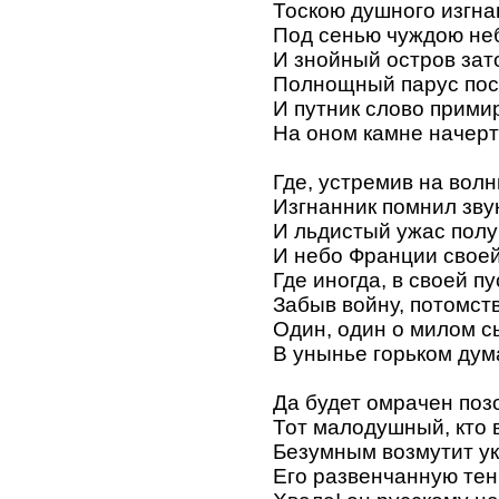
Тоскою душного изгна
Под сенью чуждою не
И знойный остров зат
Полнощный парус пос
И путник слово прими
На оном камне начерт
Где, устремив на волн
Изгнанник помнил зву
И льдистый ужас полу
И небо Франции своей
Где иногда, в своей п
Забыв войну, потомств
Один, один о милом с
В унынье горьком дум
Да будет омрачен поз
Тот малодушный, кто 
Безумным возмутит у
Его развенчанную тен