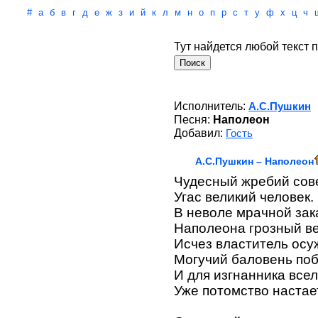
#
а
б
в
г
д
е
ж
з
и
й
к
л
м
н
о
п
р
с
т
у
ф
х
ц
ч
Тут найдется любой текст п
Исполнитель:
А.С.Пушкин
Песня:
Наполеон
Добавил:
Гость
А.С.Пушкин – Наполеон
Чудесный жребий сов
Угас великий человек.
В неволе мрачной зак
Наполеона грозный ве
Исчез властитель осу
Могучий баловень поб
И для изгнанника все
Уже потомство настае