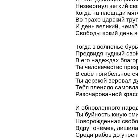
Низвергнул ветхий св
Когда на площади мя
Во прахе царский тру
И день великий, неи
Свободы яркий день в
Тогда в волненье бур
Предвидя чудный свой
В его надеждах благ
Ты человечество през
В свое погибельное с
Ты дерзкой веровал д
Тебя пленяло самовл
Разочарованной красо
И обновленного наро
Ты буйность юную см
Новорожденная свобо
Вдруг онемев, лишила
Среди рабов до упоен