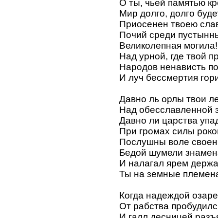
О ты, чьей памятью к
Мир долго, долго буде
Приосенен твоею сла
Почий среди пустынны
Великолепная могила!
Над урной, где твой п
Народов ненависть п
И луч бессмертия гори
Давно ль орлы твои л
Над обесславленной 
Давно ли царства упа
При громах силы роко
Послушны воле своен
Бедой шумели знамен
И налагал ярем держ
Ты на земные племен
Когда надеждой озар
От рабства пробудилс
И галл десницей раз