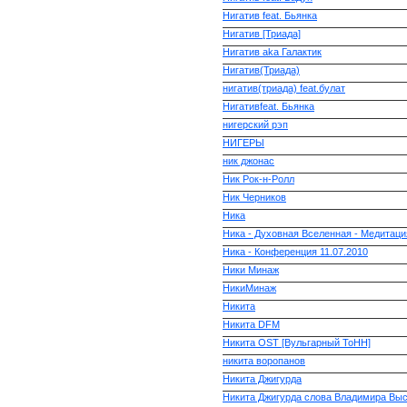
Нигатив feat. Бьянка
Нигатив [Триада]
Нигатив аkа Галактик
Нигатив(Триада)
нигатив(триада) feat.булат
Нигативfeat. Бьянка
нигерский рэп
НИГЕРЫ
ник джонас
Ник Рок-н-Ролл
Ник Черников
Ника
Ника - Духовная Вселенная - Медитаци
Ника - Конференция 11.07.2010
Ники Минаж
НикиМинаж
Никита
Никита DFM
Никита OST [Вульгарный ТоНН]
никита воропанов
Никита Джигурда
Никита Джигурда слова Владимира Выс