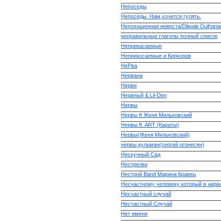
Непоседы
Непоседы. Нам хочется гулять.
Непохищенная невеста/Dilwale Dulhania
неправильные глаголы полный список
Неприкасаемые
Неприкосаемые и Киркоров
НеРва
Нервана
Нерви
Нервный & Lil-Den
Нервы
Нервы ft Женя Мильковский
Нервы ft. ART (Караты)
Нервы(Женя Мильковский)
нервы,кульман(сергей огонесян)
Нескучный Сад
Нестрелки
Нестрой Band Марина Кравец
Несчастному человеку который в нирв
Несчастный случай
Несчастный Случай
Нет имени