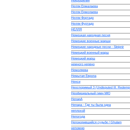
Некрофилия
Нелли Ермалаева
Нелли Ермолаева
Нелли Фортадо
Нелли Фуртадо
НЕЛЛЯ
Немецкая народная песня
Немецкие военные марши
Немецкие народные песни - Sleipnir
Немецкий военный марш
Немецкий марш
немного нервно
Немоляева
Немытая Европа
Ненси
Неоспоримый 3 (Undisputed III. Redempt
Неофициальный гимн МЮ
НепарА
Непара - Где ты была одна
неплохой
Непогода
Непокорившийся судьбе / Ghulam
непомню