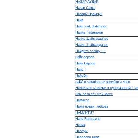
НАЗАР АУДАР
Назар Савко
Назарій Яремчук
Наив
Наив feat. distemper
Наиль Табанаков
Наиль Шаймарданов
Наиль Шэймарданов
Найдите собаку...!!!
найк борзов
Найк Борзов
Найс :)
НайсВи
наКЛ и кавабанга и колибри и депо
Налей мне мальчик в одноразовый ста
нам пела её Окси Мехх
Намасте
Нами правит любовь
НАМУЙТИ?
Нани Брегвадзе
Наник
Наобум
Наполеон Хилл