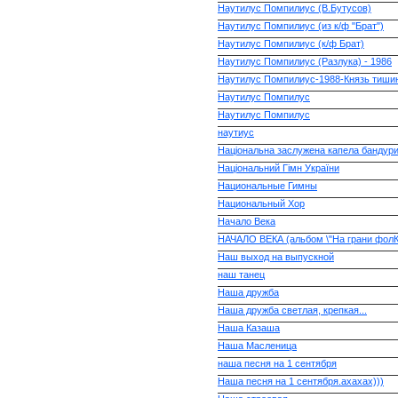
Наутилус Помпилиус (В.Бутусов)
Наутилус Помпилиус (из к/ф "Брат")
Наутилус Помпилиус (к/ф Брат)
Наутилус Помпилиус (Разлука) - 1986
Наутилус Помпилиус-1988-Князь тиши
Наутилус Помпилус
Наутилус Помпилус
наутиус
Національна заслужена капела бандурист
Національний Гімн України
Национальные Гимны
Национальный Хор
Начало Века
НАЧАЛО ВЕКА (альбом \"На грани фолК
Наш выход на выпускной
наш танец
Наша дружба
Наша дружба светлая, крепкая...
Наша Казаша
Наша Масленица
наша песня на 1 сентября
Наша песня на 1 сентября.ахахах)))