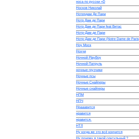
носа по русски =D
Носков Николай
Нотердам Де Пари
Нотр Дам де Пари
Нотр Дам де Пари feat Витас
Нотр-Дам де Пари
Нотр-Дам де Пари (Notre Dame de Paris
Ноу Моск
Нохчи
Ночной PlayBoy
Ночной Патруль
ночные грузчики
Ночные псы
Ночные Снайперы
Ночные снайперы
НПМ
НПЧ
Нрааавится
нравится
нравится.
НТЛ
Ну когда же это всё кончится
Ну почему я такой сексульный ?