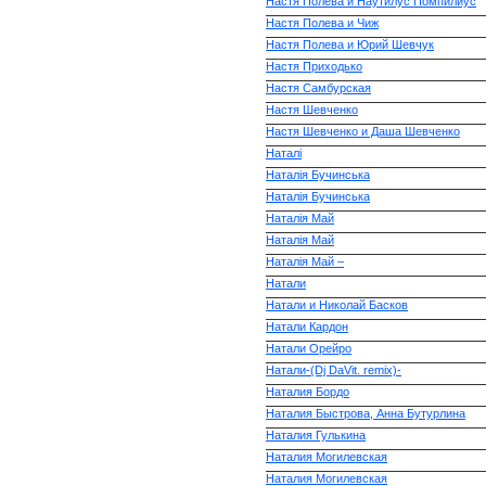
Настя Полева и Наутилус Помпилиус
Настя Полева и Чиж
Настя Полева и Юрий Шевчук
Настя Приходько
Настя Самбурская
Настя Шевченко
Настя Шевченко и Даша Шевченко
Наталі
Наталія Бучинська
Наталія Бучинська
Наталія Май
Наталія Май
Наталія Май –
Натали
Натали и Николай Басков
Натали Кардон
Натали Орейро
Натали-(Dj DaVit. remix)-
Наталия Бордо
Наталия Быстрова, Анна Бутурлина
Наталия Гулькина
Наталия Могилевская
Наталия Могилевская