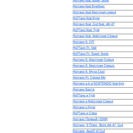
Ноггано feat Super Sonic
Ноггано feat Бумбокс
Ноггано feat Крестная cемья
НоГГано feat Купе
Ноггано feat. Guf feat. АК-47
НоГГано feat. Гуф
Ноггано feat. Крёстная Семья
Ноггано ft. QП
НоГГано Ft. Sidr
НоГГано Ft. Super Sonic
Ноггано ft. Крестная Семья
Ноггано ft. Крестная Семья.
Ноггано ft. Муза Скат
Ноггано Ft. Смоки Мо
Ноггано а.k.a N1NTENDO feat Куп
Ноггано Баста
НоГГано и Гуф
Ноггано и Крёстная Семья
Ноггано и Купе
НоГГано и Сява
Ноггано Первый (2008)
Ноггано, 5 Плюх, Витя АК-47, Guf
Ноггано, Ака47 И Guf