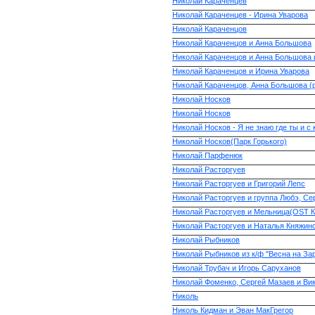
Николай Караченцев
Николай Караченцев - Ирина Уварова
Николай Караченцов
Николай Караченцов и Анна Большова
Николай Караченцов и Анна Большова и
Николай Караченцов и Ирина Уварова
Николай Караченцов, Анна Большова (р
Николай Носков
Николай Носков
Николай Носков - Я не знаю где ты и с 
Николай Носков(Парк Горького)
Николай Парфенюк
Николай Расторгуев
Николай Расторгуев и Григорий Лепс
Николай Расторгуев и группа Любэ, Се
Николай Расторгуев и Мельница(OST К
Николай Расторгуев и Наталья Княжин
Николай Рыбников
Николай Рыбников из к/ф "Весна на За
Николай Трубач и Игорь Саруханов
Николай Фоменко, Сергей Мазаев и Ви
Николь
Николь Кидман и Эван МакГрегор