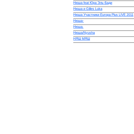
Нюша feat Юра Эль-Бади
Нюша и Gilles Luka
Нюша Участники Europa Plus LIVE 2011
Нюша-
Нюша.
Нюша/Nyusha
НЯШ МЯШ