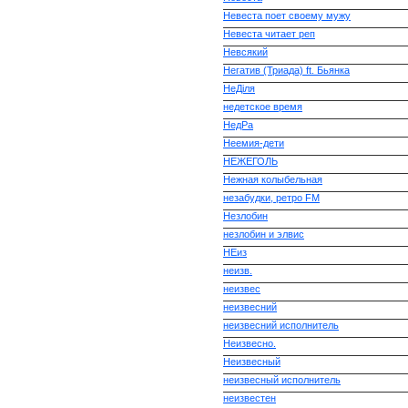
Невеста поет своему мужу
Невеста читает реп
Невсякий
Негатив (Триада) ft. Бьянка
НеДіля
недетское время
НедРа
Неемия-дети
НЕЖЕГОЛЬ
Нежная колыбельная
незабудки, ретро FM
Незлобин
незлобин и элвис
НЕиз
неизв.
неизвес
неизвесний
неизвесний исполнитель
Неизвесно.
Неизвесный
неизвесный исполнитель
неизвестен