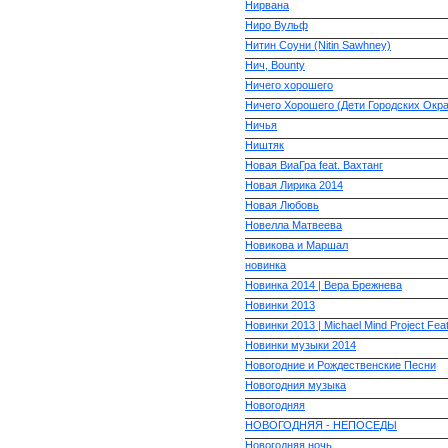
Нирвана
Ниро Вульф
Нитин Соуни (Nitin Sawhney)
Нич, Bounty
Ничего хорошего
Ничего Хорошего (Дети Городских Окра
Ничья
Ништяк
Новая ВиаГра feat. Вахтанг
Новая Лирика 2014
Новая Любовь
Новелла Матвеева
Новикова и Маршал
новинка
Новинка 2014 | Вера Брежнева
Новинки 2013
Новинки 2013 | Michael Mind Project Fe
Новинки музыки 2014
Новогодние и Рождественские Песни
Новогодния музыка
Новогодняя
НОВОГОДНЯЯ - НЕПОСЕДЫ
Новогодняя ночь