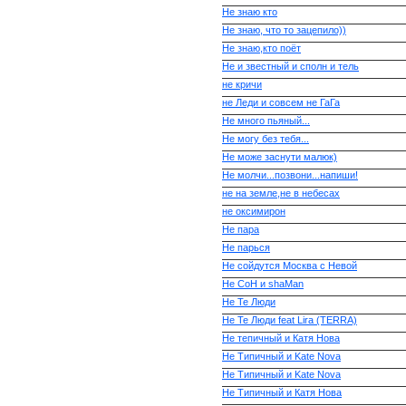
Не знаю кто
Не знаю, что то зацепило))
Не знаю,кто поёт
Не и звестный и сполн и тель
не кричи
не Леди и совсем не ГаГа
Не много пьяный...
Не могу без тебя...
Не може заснути малюк)
Не молчи...позвони...напиши!
не на земле,не в небесах
не оксимирон
Не пара
Не парься
Не сойдутся Москва с Невой
Не СоН и shaMan
Не Те Люди
Не Те Люди feat Lira (TERRA)
Не тепичный и Катя Нова
Не Типичный и Kate Nova
Не Типичный и Kate Nova
Не Типичный и Катя Нова