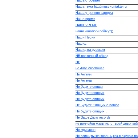
Наша строевая
Наша тема http//musvkontakte.ru
Наша утренняя зарядка
Наше время
НАШЕVREMЯ
наши кинологи поймут))
Наши Песни
Нашид
Нашид на русском
НВ восточный обход
НЕ
не Amy Winehouse
Не Ангели
Не Ангелы
Не будите спящи
Не будите спящих
Не будите спящих
Не Будите Спящих /Shohina
Не будите спящих...
Не Ваше Дело records
не волнуйся мальчик, с твоей девочкой
Не жди меня
Не злись,ты же знаешь,как я скучаю по