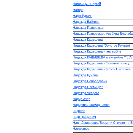
Наговицын Сергей
Нагора
Надія Гураль
Надежда Бабкина
Надежда Грановская
Надежда Грановская, Альбина Джанаба
Надежда Кадышева
Надежда Кадышева (Золотое Кольцо)
Надежда Кадышева и ансамбль
Надежда КАДЫШЕВА и ансамбль \"З
Надежда Кадышева и Золотое Кольцо
Надежда Кадышева и Игорь Николаев
Надежда Куулар
Надежда Новосадович
Надежда Плевицкая
Надежда Чепрага
Надир Азер
Надиршах Мамедшахов
надоело
надя грицкевич
Надя Дорофеева(Время и Стекло)_ и В
Наезжанов