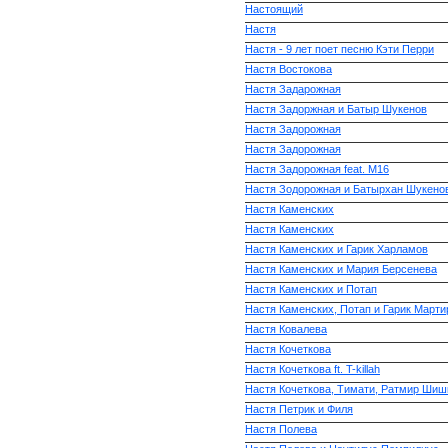
Настоящий
Настя
Настя - 9 лет поет песню Кэти Перри
Настя Востокова
Настя Задарожная
Настя Задоржная и Батыр Шукенов
Настя Задорожная
Настя Задорожная
Настя Задорожная feat. М16
Настя Зодорожная и Батырхан Шукено
Настя Каменских
Настя Каменских
Настя Каменских и Гарик Харламов
Настя Каменских и Мария Берсенева
Настя Каменских и Потап
Настя Каменских, Потап и Гарик Марти
Настя Ковалева
Настя Кочеткова
Настя Кочеткова ft. T-killah
Настя Кочеткова, Тимати, Ратмир Шишк
Настя Петрик и Филя
Настя Полева