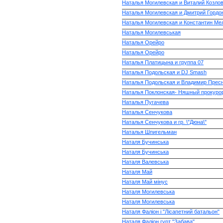
Наталья Могилевская и Виталий Козло
Наталья Могилевская и Дмитрий Гордо
Наталья Могилевская и Константин Ме
Наталья Могилевськая
Наталья Орейро
Наталья Орейро
Наталья Платицына и группа 07
Наталья Подольская и DJ Smash
Наталья Подольская и Владимир Прес
Наталья Поклонская- Няшный прокуро
Наталья Пугачева
Наталья Сенчукова
Наталья Сенчукова и гр. \"Дюна\"
Наталья Шпигельман
Наталя Бучинська
Наталя Бучинська
Наталя Валевська
Наталя Май
Наталя Май мінус
Наталя Могилевська
Наталя Могилевська
Наталя Фаліон і "Лісапетний батальон"
Наталя Фаліон гурт "Забава"