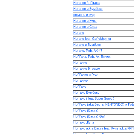
Ноганно ft. Птаха
Ноганно и Бумбокс
ноганно и гуф
Ноганно и Купэ
Ноганно и Сява
Ногано
Ногано feat. Guf vkhp.net
Ногано и Бумбокс
Ногано, Гуф, АК-47
НоГГана, Гуф, Ак, 5плюх
Ногганно
Ногганно 9 грамм
НоГГанно и Гуф
Ногганно-
НоГГано
Ноггано Бумбокс
Ноггано ( feat Super Sonic )
НоГГано (aka Баста, N1NT3NDO) и Гуф
НоГГано (Баста)
НоГГано (Баста) Guf
Ноггано ,Купэ
Ноггано a.k.a Баста feat. Купэ a.k.a КРП