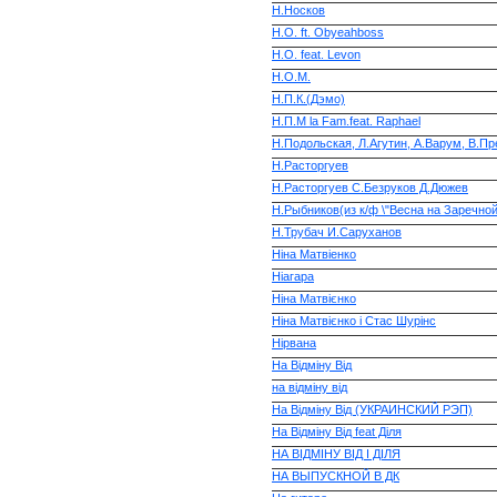
Н.Носков
Н.О. ft. Obyeahboss
Н.О. feat. Levon
Н.О.М.
Н.П.К.(Дэмо)
Н.П.М la Fam.feat. Raphael
Н.Подольская, Л.Агутин, А.Варум, В.П
Н.Расторгуев
Н.Расторгуев С.Безруков Д.Дюжев
Н.Рыбников(из к/ф \"Весна на Заречной
Н.Трубач И.Саруханов
Нiна Матвiенко
Ніагара
Ніна Матвієнко
Ніна Матвієнко і Стас Шурінс
Нірвана
На Відміну Від
на відміну від
На Відміну Від (УКРАИНСКИЙ РЭП)
На Відміну Від feat Діля
НА ВІДМІНУ ВІД І ДІЛЯ
НА ВЫПУСКНОЙ В ДК