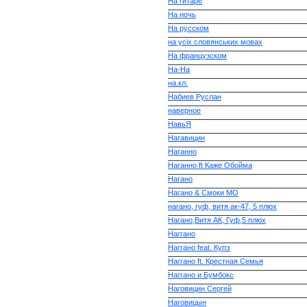
На гитаре
На ночь
На русском
на усіх словянських мовах
На французском
На-На
на.кл.
Набиев Руслан
наверное
НавьЯ
Нагавицин
Наганно
Наганно ft Каже Обойма
Нагано
Нагано & Смоки МО
нагано, гуф, витя ак-47, 5 плюх
Нагано,Витя АК, Гуф,5 плюх
Наггано
Наггано feat. Купэ
Наггано ft. Крестная Семья
Наггано и Бумбокс
Наговицин Сергей
Наговицын