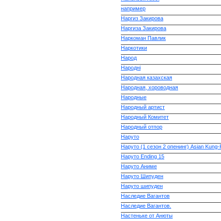
например
Наргиз Закирова
Наргиза Закирова
Наркоман Павлик
Наркотики
Народ
Народні
Народная казахская
Народная, хороводная
Народные
Народный артист
Народный Комитет
Народный отпор
Наруто
Наруто (1 сезон 2 опенинг) Asian Kung-
Наруто Ending 15
Наруто Аниме
Наруто Шипуден
Наруто шипуден
Наследие Вагантов
Наследие Вагантов.
Настеньке от Анюты