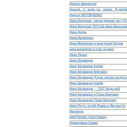
Николь Шерзингер
Николя... я - вода, ты - земля... Я люб
Никуся ЛИТОВЧЕНКО
Нина Бродская - песня далеких лет (70
Нина Бродская 1973 к/ф Иван Василье
Нина Дорда
Нина Матвиенко
Нина Матвиенко и Анастасия Петрик
нина матвиенко и стас шуринс
Нина Ургант
Нино Катамадзе
Нино Катамадзе Insight
Нино Катамадзе Брегович
Нино Катамадзе (Cover version на русс
Нино Катамадзе Insight
Нино Катамадзе _-_OST Инди.mp3
Нино Катамадзе и Горан Брегович
Нино Катамадзе-Горан Брегович
Нино Ротта, из к/ф Ромео и Джульетта
Нинтендо
НИНТЕНДО (N1NT3NDO)
Ниранджана Свами