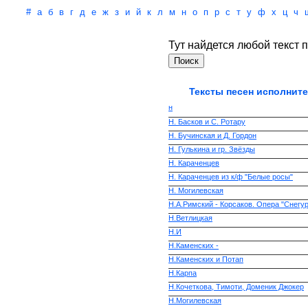
#
а
б
в
г
д
е
ж
з
и
й
к
л
м
н
о
п
р
с
т
у
ф
х
ц
ч
Тут найдется любой текст п
Тексты песен исполните
н
Н. Басков и С. Ротару
Н. Бучинская и Д. Гордон
Н. Гулькина и гр. Звёзды
Н. Караченцев
Н. Караченцев из к/ф "Белые росы"
Н. Могилевская
Н.А.Римский - Корсаков. Опера "Снегу
Н.Ветлицкая
Н.И
Н.Каменских -
Н.Каменских и Потап
Н.Карпа
Н.Кочеткова, Тимоти, Доменик Джокер
Н.Могилевская