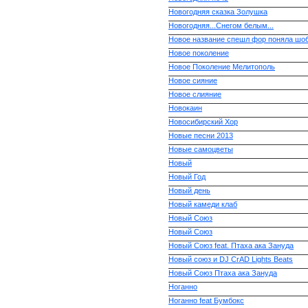
Новогодняя сказка Золушка
Новогодняя...Снегом белым...
Новое название спешл фор поняла шо
Новое поколение
Новое Поколение Мелитополь
Новое сияние
Новое слияние
Новокаин
Новосибирский Хор
Новые песни 2013
Новые самоцветы
Новый
Новый Год
Новый день
Новый камеди клаб
Новый Союз
Новый Союз
Новый Союз feat. Птаха ака Зануда
Новый союз и DJ CrAD Lights Beats
Новый Союз Птаха ака Зануда
Ноганно
Ноганно feat Бумбокс