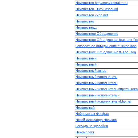
Неизвестен http//musvkontakte.ru
Неизвестен - Без названия
Неизвестен vkhp.net
Неизвестно
Неизвестно...
Неизвестное Объединение
Неизвестное Объединение feat. Loc-Do
неизвестное объединение ft. levon lobo
Неизвестное Объединение ft. Loc-Dog
Неизвестный
Неизвестный
Неизвестный автор
Неизвестный исполнитель
Неизвестный исполнитель
Неизвестный исполнитель http//musvkon
Неизвестный исполнитель -
Неизвестный исполнитель vkhp.net
Неизвестый
Нейромонах Феофан
Некий Александр Новиков
некокда не здавайся
Некомплект