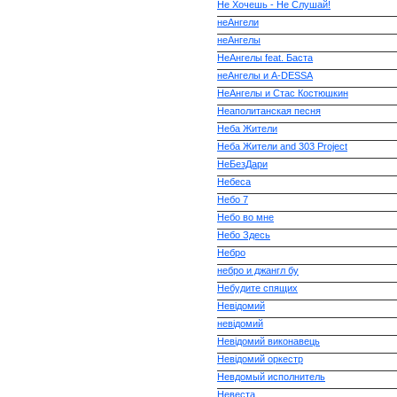
Не Хочешь - Не Слушай!
неАнгели
неАнгелы
НеАнгелы feat. Баста
неАнгелы и A-DESSA
НеАнгелы и Стас Костюшкин
Неаполитанская песня
Неба Жители
Неба Жители and 303 Project
НеБезДари
Небеса
Небо 7
Небо во мне
Небо Здесь
Небро
небро и джангл бу
Небудите спящих
Невiдомий
невідомий
Невідомий виконавець
Невідомий оркестр
Невдомый исполнитель
Невеста