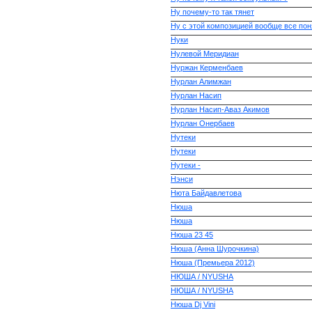
Ну почему-то так тянет
Ну с этой композицией вообще все пон
Нуки
Нулевой Меридиан
Нуржан Керменбаев
Нурлан Алимжан
Нурлан Насип
Нурлан Насип-Аваз Акимов
Нурлан Онербаев
Нутеки
Нутеки
Нутеки -
Нэнси
Нюта Байдавлетова
Нюша
Нюша
Нюша 23 45
Нюша (Анна Шурочкина)
Нюша (Премьера 2012)
НЮША / NYUSHA
НЮША / NYUSHA
Нюша Dj Vini