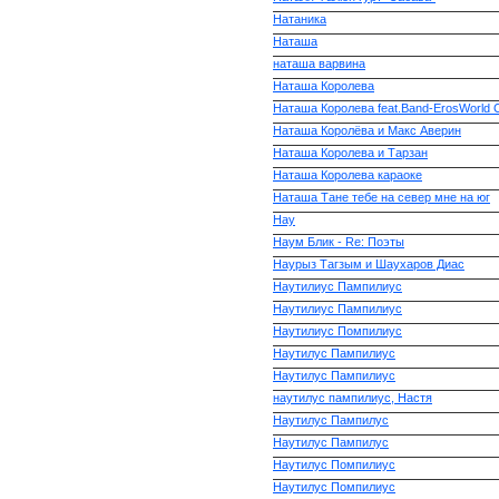
Натаника
Наташа
наташа варвина
Наташа Королева
Наташа Королева feat.Band-ErosWorld C
Наташа Королёва и Макс Аверин
Наташа Королева и Тарзан
Наташа Королева караоке
Наташа Тане тебе на север мне на юг
Нау
Наум Блик - Re: Поэты
Наурыз Тагзым и Шаухаров Диас
Наутилиус Пампилиус
Наутилиус Пампилиус
Наутилиус Помпилиус
Наутилус Пампилиус
Наутилус Пампилиус
наутилус пампилиус, Настя
Наутилус Пампилус
Наутилус Пампилус
Наутилус Помпилиус
Наутилус Помпилиус