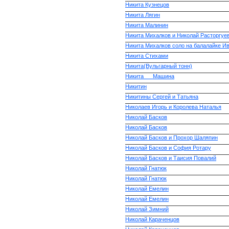
Никита Кузнецов
Никита Лягин
Никита Малинин
Никита Михалков и Николай Расторгуе
Никита Михалков соло на балалайке Ив
Никита Стихами
Никита(Вульгарный тонн)
Никита___Машина
Никитин
Никитины Сергей и Татьяна
Николаев Игорь и Королева Наталья
Николай Басков
Николай Басков
Николай Басков и Прохор Шаляпин
Николай Басков и София Ротару
Николай Басков и Таисия Повалий
Николай Гнатюк
Николай Гнатюк
Николай Емелин
Николай Емелин
Николай Зимний
Николай Караченцoв