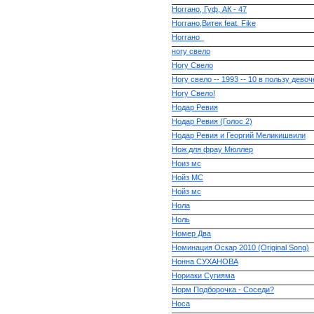
Ноггано, Гуф, АК - 47
Ноггано,Витек feat. Fike
Ноггано_
ногу свело
Ногу Свело
Ногу свело -- 1993 -- 10 в пользу девоч
Ногу Свело!
Нодар Ревия
Нодар Ревия (Голос 2)
Нодар Ревия и Георгий Меликишвили
Нож для фрау Мюллер
Ноиз мс
Нойз МС
Нойз мс
Нола
Ноль
Номер Два
Номинация Оскар 2010 (Original Song)
Нонна СУХАНОВА
Нориаки Сугияма
Норм Подборочка - Соседи?
Носа