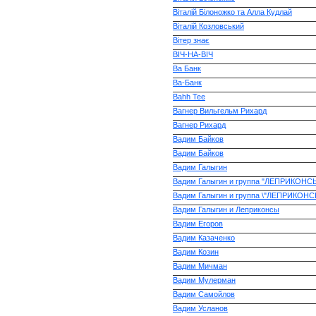
Віталій Білоножко та Алла Кудлай
Віталій Козловський
Вітер знає
ВІЧ-НА-ВІЧ
Ва Банк
Ва-Банк
Ваhh Tee
Вагнер Вильгельм Рихард
Вагнер Рихард
Вадим Байков
Вадим Байков
Вадим Галыгин
Вадим Галыгин и группа "ЛЕПРИКОНС
Вадим Галыгин и группа \"ЛЕПРИКОНС
Вадим Галыгин и Леприконсы
Вадим Егоров
Вадим Казаченко
Вадим Козин
Вадим Мичман
Вадим Мулерман
Вадим Самойлов
Вадим Усланов