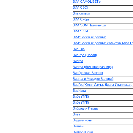
ВИА САМОЦВЕТЫ
ВИА СБOi
Виа сливки
ВИА Сябры
ВИА ЭЭМ Натоптыши
ВИА ЯллА
ВИА"Веселые ребята"
ВИА"Веселые ребята" солистка Алла П
Виа-Гра
Виа-гра (Новая)
Виагра
Виагра (большая разница)
ВиаГра feat. Вахтанг
Виагра и Меладзе Валерий
ВиаГра(Юлия Лаута, Диана Иваницкая,
ВиаЧапа
Вибе (ТГК)
Вибе (ТГК)
Вибрация Перца
Виват
Видели ночь
Визави
Визбор Юрий