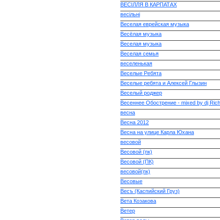
ВЕСІЛЛЯ В КАРПАТАХ
весільні
Веселая еврейская музыка
Весёлая музыка
Веселая музыка
Веселая семья
веселенькая
Веселые Ребята
Веселые ребята и Алексей Глызин
Веселый роджер
Весеннее Обострение - mixed by dj Rich-
весна
Весна 2012
Весна на улице Карла Юхана
весовой
Весовой (пк)
Весовой (ПК)
весовой(пк)
Весовые
Весъ (Каспийский Груз)
Вета Козакова
Ветер