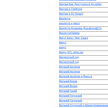
Винтаж feat. Достучаться до небес
Винтаж и ChinKong
Винтаж и DJ Smash
Виолетта
виолетта и диего
Виолетта Козакова (Kozakova&Co)
Виолетта|Violetta
Вир и Зара / Veer-Zaara
Вирус
вирус
Вирус NTL vkhp.net
Високосный год
Високосный год
Виталий Аксёнов
Виталий Аксёнов
Виталий Аксёнов и Янесса
Виталий Боков
Виталий Волин
Виталий Галай
Виталий Гогунский
Виталий Гогунский
Виталий Гогунский и Мария Кожевников