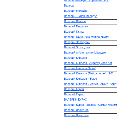
Валерій Меладзе та Григорій Лепс
Валера
Валерий Меладзе
Валерий T-killah Меладзе
Валерий Власов
Валерий Гаврилин
Валерий Гаина
Валерий Гаина (экс-группа Круиз)
Валерий Золотухин
Валерий Золотухин
Валерий и Константин Меладзе
Валерий Кипелов
Валерий Кипелов (\"Ария\") vkhp.net
Валерий Кипелов (Ария)
Валерий Кипелов (Лейся песня) 1982
Валерий Кипелов и Rage
Валерий Кипелов и Артур Беркут (Ария
Валерий Короп
Валерий Курас
ВАЛЕРИЙ КУРАС
Валерий Курас - альбом "Самая Любим
Валерий Леонтьев
Валерий Леонтьев