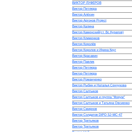
ВИКТОР ЛУФЕРОВ
Виктор Петлюра
Виктор Алёхин
Виктор Аргонов Project
Виктор Калина
Виктор Каменский(ст. Вс.Курапов)
Виктор Клименков
Виктор Королёв
Виктор Королов и Ирина Круг
Виктор Красавин
Виктор Павлик
Виктор Петлюра
Виктор Петлюра
Виктор Романченко
Виктор Рыбин и Наталья Сенчукова
Виктор Салтыков
Виктор Салтыков и группа "Форум"
Виктор Салтыков и Татьяна Овсиенко
Виктор Смирнов
Виктор Солдатов DIPO SJ-MC-47
Виктор Третьяков
Виктор Третьяков