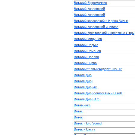
Виталий Ефремочкин
Виталий Козловский
Виталий Козловский
Виталий козловский и Ирина Билык
Виталий Козловский и Милос
Виталий Крестовский и Крестные Отцы
Виталий Милушев
Виталий Редько
Виталий Романов
Виталий Цаплин
Виталий Чирва
Виталий\"КлиМ\"Андер\"Ч из Ч\"
Виталя Джа
Виталя[Джа]
Виталя[Джа] 4к
Виталя[Джа] совместный DisoK
Виталя[Джа]-В.О.
Витаминка
Витас
Витек
Витек ft Bro Sound
Витёк и Баста