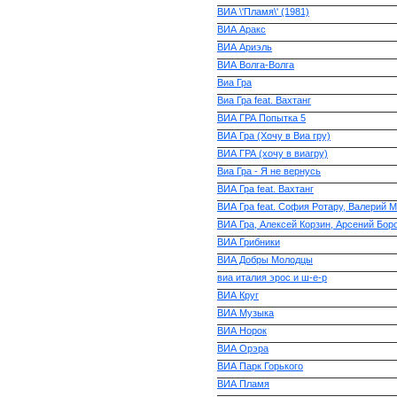
ВИА \'Пламя\' (1981)
ВИА Аракс
ВИА Ариэль
ВИА Волга-Волга
Виа Гра
Виа Гра feat. Вахтанг
ВИА ГРА Попытка 5
ВИА Гра (Хочу в Виа гру)
ВИА ГРА (хочу в виагру)
Виа Гра - Я не вернусь
ВИА Гра feat. Вахтанг
ВИА Гра feat. София Ротару, Валерий 
ВИА Гра, Алексей Корзин, Арсений Бор
ВИА Грибники
ВИА Добры Молодцы
виа италия эрос и ш-е-р
ВИА Круг
ВИА Музыка
ВИА Норок
ВИА Орэра
ВИА Парк Горького
ВИА Пламя