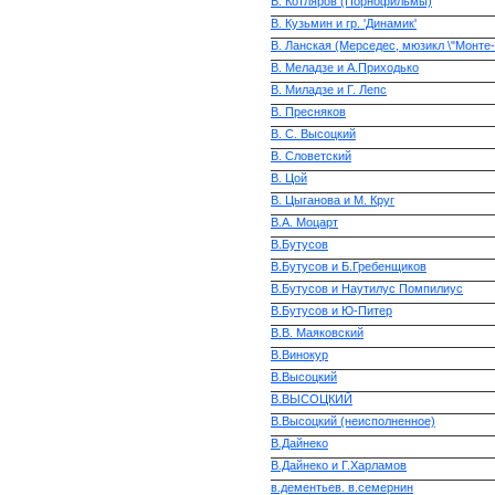
В. Котляров (Порнофильмы)
В. Кузьмин и гр. 'Динамик'
В. Ланская (Мерседес, мюзикл \"Монте-
В. Меладзе и А.Приходько
В. Миладзе и Г. Лепс
В. Пресняков
В. С. Высоцкий
В. Словетский
В. Цой
В. Цыганова и М. Круг
В.А. Моцарт
В.Бутусов
В.Бутусов и Б.Гребенщиков
В.Бутусов и Наутилус Помпилиус
В.Бутусов и Ю-Питер
В.В. Маяковский
В.Винокур
В.Высоцкий
В.ВЫСОЦКИЙ
В.Высоцкий (неисполненное)
В.Дайнеко
В.Дайнеко и Г.Харламов
в.дементьев. в.семернин