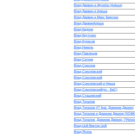
Влад Дарвин и Alyosha (Алёша)
Влад Дарвин и Алеша
Влад Дарвин и Макс Барских
Влад ДарвинАлеша
Влад Кадони
Влад Крутских
Влад Курасов
Влад Никель
Влад Павлецов
Влад Ситник
Влад Соколов
Влад Соколовский
Влад Соколовский
Влад Соколовский и Нюша
Влад Соколовский(ех - БиС)
Влад Сташевский
Влад Топалов
Влад Топалов VT feat. Доминик Джокер
Влад Топалов и Доминик Джокер [ХОФК
Влад Топалов, Доминик Джокер, \"Непо
Влад Цой Виктор Цой
Влад Ясень