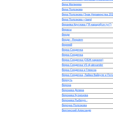
Вера Матвеева
Вера Полозкова
Вера Полозкова (Знак Неравенства 201
Вера Полозкова + band
Вераніка Круглова ("Я нарадзіўся тут")
Верасы
Верди
Верди - Requiem
Веремій
Верка Сердючка
Верка Сердючка
Верка Сердючка (ОБЖ-караоке)
Верка Сердючка VS dj-alexander
Верка Сердючка и Глюкоза
Верка Сердючка, Лайма Вайкуле и Пот
Вернуть
Верона
Вероника Долина
Вероника Кузнецова
Вероника Рыбачук -
Верочка Полозкова
Вертинский Александр