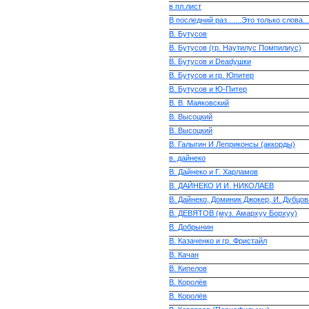
в пл.лист
В последний раз.......Это только слова....
В. Бутусов
В. Бутусов (гр. Наутилус Помпилиус)
В. Бутусов и Deadушки
В. Бутусов и гр. Юпитер
В. Бутусов и Ю-Питер
В. В. Маяковский
В. Высоцкий
В. Высоцкий
В. Галыгин И Леприконсы (аккорды)
в. дайнеко
В. Дайнеко и Г. Харламов
В. ДАЙНЕКО И И. НИКОЛАЕВ
В. Дайнеко, Доминик Джокер, И. Дубцов
В. ДЕВЯТОВ (муз. Амархуу Борхуу)
В. Добрынин
В. Казаченко и гр. Фристайл
В. Качан
В. Кипелов
В. Королёв
В. Королёв