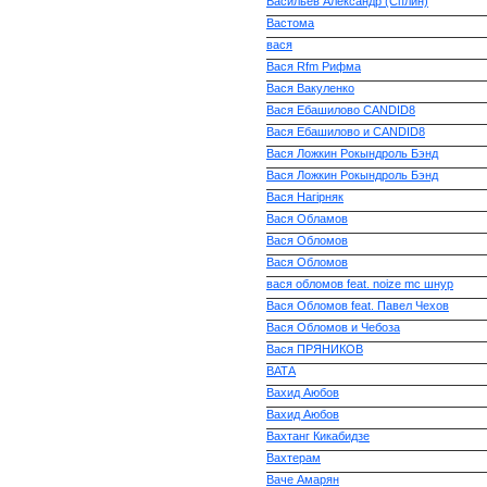
Васильев Александр (Сплин)
Вастома
вася
Вася Rfm Рифма
Вася Вакуленко
Вася Ебашилово CANDID8
Вася Ебашилово и CANDID8
Вася Ложкин Рокындроль Бэнд
Вася Ложкин Рокындроль Бэнд
Вася Нагірняк
Вася Обламов
Вася Обломов
Вася Обломов
вася обломов feat. noize mc шнур
Вася Обломов feat. Павел Чехов
Вася Обломов и Чебоза
Вася ПРЯНИКОВ
ВАТА
Вахид Аюбов
Вахид Аюбов
Вахтанг Кикабидзе
Вахтерам
Ваче Амарян