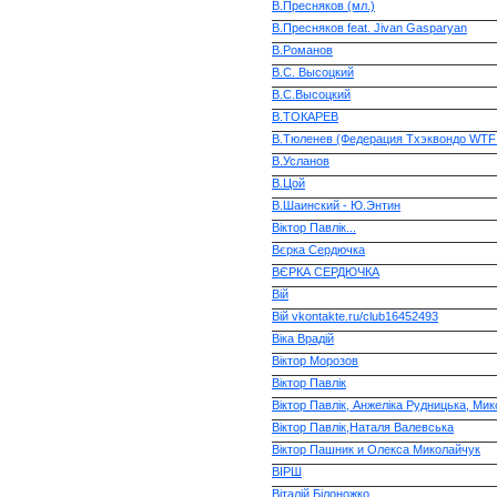
В.Пресняков (мл.)
В.Пресняков feat. Jivan Gasparyan
В.Романов
В.С. Высоцкий
В.С.Высоцкий
В.ТОКАРЕВ
В.Тюленев (Федерация Тхэквондо WTF 
В.Усланов
В.Цой
В.Шаинский - Ю.Энтин
Вiктор Павлiк...
Вєрка Сердючка
ВЄРКА СЕРДЮЧКА
Вій
Вій vkontakte.ru/club16452493
Віка Врадій
Віктор Морозов
Віктор Павлік
Віктор Павлік, Анжеліка Рудницька, Ми
Віктор Павлік,Наталя Валевська
Віктор Пашник и Олекса Миколайчук
ВІРШ
Віталій Білоножко