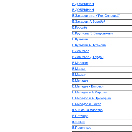
В.ДОБРЫНИН
В.ДОБРЫНИН
В.Захаров и гр. \"Рок-Острова\"
В.Захаров, А.Воробей
В.Королёв
В.Круглова, З.Вайцюшкевіч
В.Кузьмин
В.Кузьмин А.Пугачева
В.Леонтьев
В.Леонтьев Д.Гордон
В.Малежик
В.Маркин
В.Маркин
В.Меладзе
В.Меладзе - Вопреки
В.Меладзе и А.Маршал
В.Миладзе и А.Приходько
В.Миладзе и Г.Лепс
в.о. и леша маэстро
В.Петлюра
в.понкин
В.Пресняков