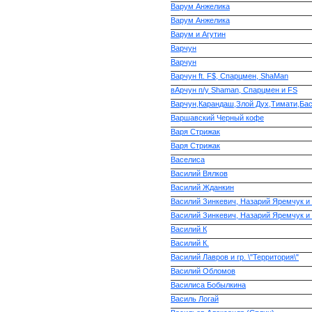
Варум Анжелика
Варум Анжелика
Варум и Агутин
Варчун
Варчун
Варчун ft. F$, Спарцмен, ShaMan
вАрчун п/у Shaman, Спарцмен и FS
Варчун,Карандаш,Злой Дух,Тимати,Ба
Варшавский Черный кофе
Варя Стрижак
Варя Стрижак
Васелиса
Василий Вялков
Василий Жданкин
Василий Зинкевич, Назарий Яремчук 
Василий Зинкевич, Назарий Яремчук 
Василий К
Василий К.
Василий Лавров и гр. \"Территория\"
Василий Обломов
Василиса Бобылкина
Василь Логай