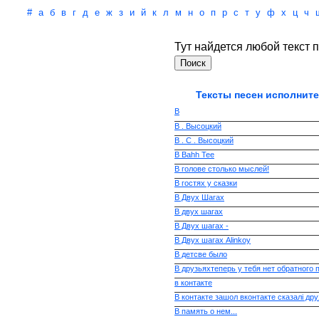
#
а
б
в
г
д
е
ж
з
и
й
к
л
м
н
о
п
р
с
т
у
ф
х
ц
ч
Тут найдется любой текст п
Тексты песен исполните
В
В . Высоцкий
В . С . Высоцкий
В Bahh Tee
В голове столько мыслей!
В гостях у сказки
В Двух Шагах
В двух шагах
В Двух шагах -
В Двух шагах Alinkoy
В детсве было
В друзьяхтеперь у тебя нет обратного 
в контакте
В контакте зашол вконтакте сказалі дру
В память о нем...