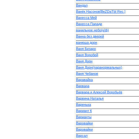
Вандал
Ванёк Насонов[BeZDaTbI Rec.]
Ванесса Мей
Ванесса Паради
ванильное небо(к/ф)
Ванна без дверей
ванюша дорн
Ваня Бизаро
Ваня Воробей
Ваня Дорн
Ваня Дорн(паранормальных)
Ваня Чебанов
Варавайка
Варвара
Варвара и Алексей Воробьёв
Варвина Наталья
Варенька
Вариант К
Варианты
Варовайки
Варовайки
Варсал