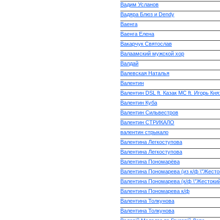
Вадим Усланов
Вадяра Блюз и Dendy
Ваенга
Ваенга Елена
Вакарчук Святослав
Валаамский мужской хор
Валдай
Валевская Наталья
Валентин
Валентин DSL ft. Казак МС ft. Игорь Кня
Валентин Куба
Валентин Сильвестров
Валентин СТРИКАЛО
валентин стрыкало
Валентина Легкоступова
Валентина Легкоступова
Валентина Пономарёва
Валентина Пономарева (из к/ф \"Жесто
Валентина Пономарева (к/ф \"Жестокий
Валентина Пономарева к/ф
Валентина Толкунова
Валентина Толкунова