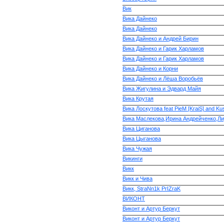
Вик
Вика Дайнеко
Вика Дайнеко
Вика Дайнеко и Андрей Бирин
Вика Дайнеко и Гарик Харламов
Вика Дайнеко и Гарик Харламов
Вика Дайнеко и Корни
Вика Дайнеко и Лёша Воробьёв
Вика Жигулина и Эдвард Майя
Вика Крутая
Вика Лоскутова feat PieM [KraiS] and K
Вика Маслекова,Ирина Андрейченко,Л
Вика Циганова
Вика Цыганова
Вика Чужая
Викинги
Викк
Викк и Чива
Викк, StraNn1k PrIZraK
ВИКОНТ
Виконт и Артур Беркут
Виконт и Артур Беркут