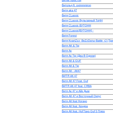
Витни Хьюстон
Витольд ft. oximmmiron
Витя aka 47
Витя CLassic
Витя CLassic Вульгарный ТоНН
Витя CLassic ВУТОНН
Витя CLassic[ВУТОНН] -
Витя Forest
Витя KvartZzz_BeZzDaты-Battle_r2 (Три
Витя АK & Tip
Витя Ак
Витя Ак Tip (Два В Одном)
Витя АК & GUF
Витя АК & Tip
Витя АК - АК47
ВИТЯ АК 47
Витя АК 47 Feat. Guf
ВИТЯ АК 47 feat. СЯВА
Витя Ак 47 и Айк Дым
Витя АК 47 и Восточный Округ
Витя АК feat Ногано
Витя АК feat. Кендра
Витя АК feat. НоГГано Guf 5 Плюх