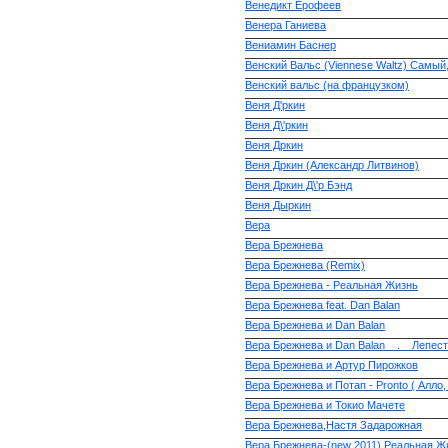
Венедикт Ерофеев
Венера Ганиева
Вениамин Баснер
Венский Вальс (Viennese Waltz) Самый
Венский вальс (на французком)
Веня Д'ркин
Веня Д\'ркин
Веня Дркин
Веня Дркин (Александр Литвинов)
Веня Дркин Д\'р Бэнд
Веня Дыркин
Вера
Вера Брежнева
Вера Брежнева (Remix)
Вера Брежнева - Реальная Жизнь
Вера Брежнева feat. Dan Balan
Вера Брежнева и Dan Balan
Вера Брежнева и Dan Balan _ . _ Лепес
Вера Брежнева и Артур Пирожков
Вера Брежнева и Потап - Pronto ( Алло,
Вера Брежнева и Токио Мачете
Вера Брежнева,Настя Задарожная
Вера Брежнева-(new 2011) Реальная Ж