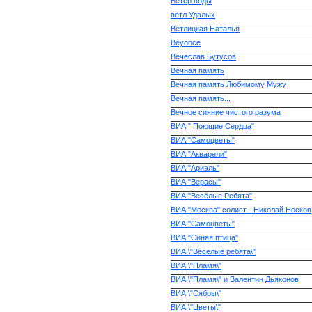
Ветер воды
ветл Удалых
Ветлицкая Наталья
Веуоnсе
Вечеслав Бутусов
Вечная память
Вечная память Любимому Мужу
Вечная память...
Вечное сияние чистого разума
ВИА " Поющие Сердца"
ВИА "Самоцветы"
ВИА "Акварели"
ВИА "Ариэль"
ВИА "Верасы"
ВИА "Весёлые Ребята"
ВИА "Москва" солист - Николай Носков
ВИА "Самоцветы"
ВИА "Синяя птица"
ВИА \"Веселые ребята\"
ВИА \"Пламя\"
ВИА \"Пламя\" и Валентин Дьяконов
ВИА \"Сябры\"
ВИА \"Цветы\"