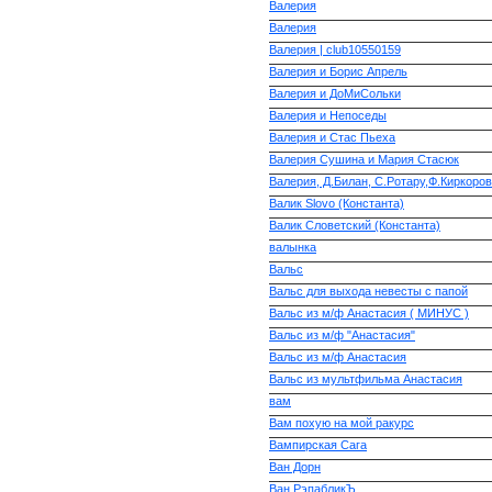
Валерия
Валерия
Валерия | club10550159
Валерия и Борис Апрель
Валерия и ДоМиСольки
Валерия и Непоседы
Валерия и Стас Пьеха
Валерия Сушина и Мария Стасюк
Валерия, Д.Билан, С.Ротару,Ф.Киркоров
Валик Slovo (Константа)
Валик Словетский (Константа)
валынка
Вальс
Вальс для выхода невесты с папой
Вальс из м/ф Анастасия ( МИНУС )
Вальс из м/ф "Анастасия"
Вальс из м/ф Анастасия
Вальс из мультфильма Анастасия
вам
Вам похую на мой ракурс
Вампирская Сага
Ван Дорн
Ван РэпабликЪ