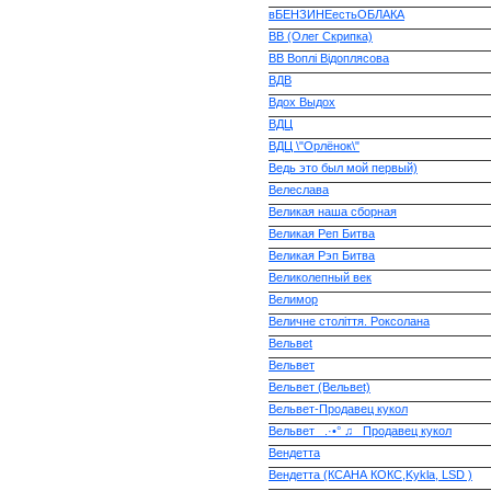
вБЕНЗИНЕестьОБЛАКА
ВВ (Олег Скрипка)
ВВ Воплі Відоплясова
ВДВ
Вдох Выдох
ВДЦ
ВДЦ \"Орлёнок\"
Ведь это был мой первый)
Велеслава
Великая наша сборная
Великая Реп Битва
Великая Рэп Битва
Великолепный век
Велимор
Величне століття. Роксолана
Вельвеt
Вельвет
Вельвет (Вельвеt)
Вельвет-Продавец кукол
Вельвет_ .·•° ♫_ Продавец кукол
Вендетта
Вендетта (КСАНА КОКС,Kykla, LSD )