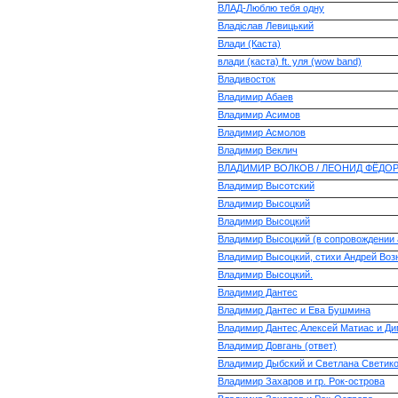
ВЛАД-Люблю тебя одну
Владіслав Левицький
Влади (Каста)
влади (каста) ft. уля (wow band)
Владивосток
Владимир Абаев
Владимир Асимов
Владимир Асмолов
Владимир Веклич
ВЛАДИМИР ВОЛКОВ / ЛЕОНИД ФЁДО
Владимир Высотский
Владимир Высоцкий
Владимир Высоцкий
Владимир Высоцкий (в сопровождении 
Владимир Высоцкий, стихи Андрей Воз
Владимир Высоцкий.
Владимир Дантес
Владимир Дантес и Ева Бушмина
Владимир Дантес,Алексей Матиас и Ди
Владимир Довгань (ответ)
Владимир Дыбский и Светлана Светик
Владимир Захаров и гр. Рок-острова