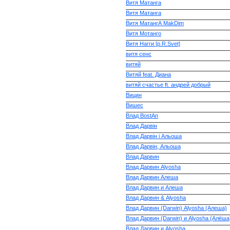
Витя Матанга
Витя Матанга
Витя МатангА MakDim
Витя Мотанго
Витя Нагги [p.R.Svet]
витя сенс
витяй
Витяй feat. Диана
витяй счастье ft. андрей добрый
Вицин
Вишес
Влад BostAn
Влад Дарвін
Влад Дарвін і Альоша
Влад Дарвін, Альоша
Влад Дарвин
Влад Дарвин Alyosha
Влад Дарвин Алеша
Влад Дарвин и Алеша
Влад Дарвин & Alyosha
Влад Дарвин (Darwin) Alyosha (Алеша)
Влад Дарвин (Darwin) и Alyosha (Алёша
Влад Дарвин и Alyosha