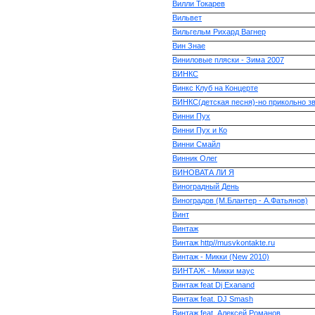
Вилли Токарев
Вильвет
Вильгельм Рихард Вагнер
Вин Знае
Виниловые пляски - Зима 2007
ВИНКС
Винкс Клуб на Концерте
ВИНКС(детская песня)-но прикольно зв
Винни Пух
Винни Пух и Ко
Винни Смайл
Винник Олег
ВИНОВАТА ЛИ Я
Виноградный День
Виноградов (М.Блантер - А.Фатьянов)
Винт
Винтаж
Винтаж http//musvkontakte.ru
Винтаж - Микки (New 2010)
ВИНТАЖ - Микки маус
Винтаж feat Dj Exanand
Винтаж feat. DJ Smash
Винтаж feat. Алексей Романов