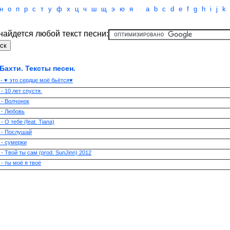
н
о
п
р
с
т
у
ф
х
ц
ч
ш
щ
э
ю
я
a
b
c
d
e
f
g
h
i
j
k
 найдется любой текст песни:
Бахти. Тексты песен.
 - ♥ это сердце моё бьётся♥
- 10 лет спустя.
 - Волчонок
 - Любовь
- О тебе (feat. Tiana)
 - Послушай
 - сумерки
 - Твой ты сам (prod. SunJinn) 2012
 - ты моё я твоё