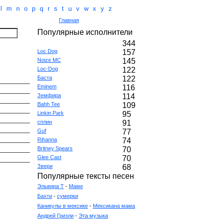
l
m
n
o
p
q
r
s
t
u
v
w
x
y
z
Главная
Популярные исполнители
344
Loc Dog
157
Noize MC
145
Loc-Dog
122
Баста
122
Eminem
116
Земфира
114
Bahh Tee
109
Linkin Park
95
сплин
91
Guf
77
Rihanna
74
Britney Spears
70
Glee Cast
70
Звери
68
Популярные тексты песен
Эльвира T
-
Маме
Бахти
-
сумерки
Каникулы в мексике
-
Мексикана мама
Андрей Гризли
-
Эта музыка