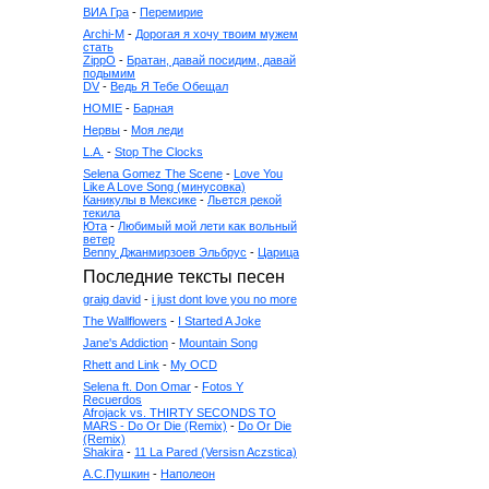
ВИА Гра
-
Перемирие
Archi-M
-
Дорогая я хочу твоим мужем
стать
ZippO
-
Братан, давай посидим, давай
подымим
DV
-
Ведь Я Тебе Обещал
HOMIE
-
Барная
Нервы
-
Моя леди
L.A.
-
Stop The Clocks
Selena Gomez The Scene
-
Love You
Like A Love Song (минусовка)
Каникулы в Мексике
-
Льется рекой
текила
Юта
-
Любимый мой лети как вольный
ветер
Benny Джанмирзоев Эльбрус
-
Царица
Последние тексты песен
graig david
-
i just dont love you no more
The Wallflowers
-
I Started A Joke
Jane's Addiction
-
Mountain Song
Rhett and Link
-
My OCD
Selena ft. Don Omar
-
Fotos Y
Recuerdos
Afrojack vs. THIRTY SECONDS TO
MARS - Do Or Die (Remix)
-
Do Or Die
(Remix)
Shakira
-
11 La Pared (Versisn Aczstica)
А.С.Пушкин
-
Наполеон