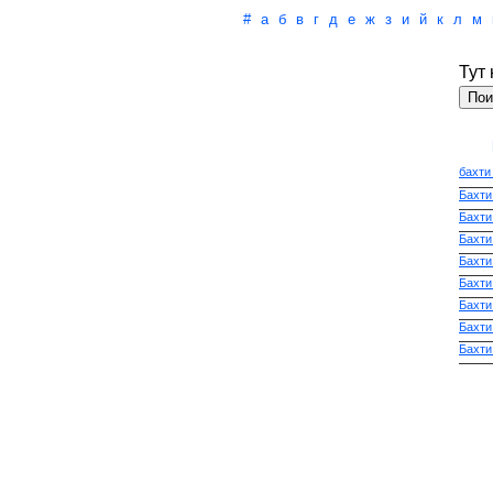
#
а
б
в
г
д
е
ж
з
и
й
к
л
м
Тут
бахти
Бахти 
Бахти
Бахти
Бахти 
Бахти
Бахти
Бахти
Бахти